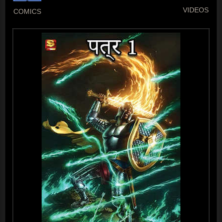
VIDEOS
COMICS