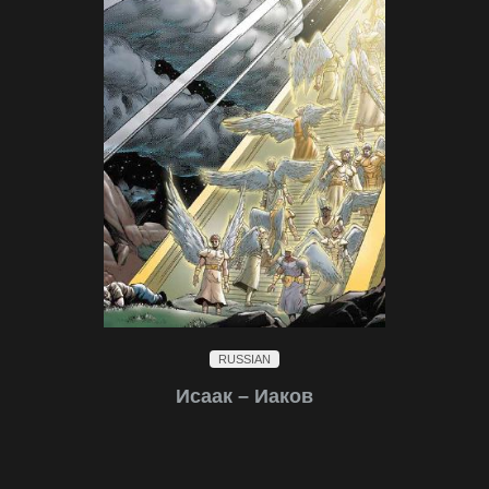
RUSSIAN
Исаак – Иаков