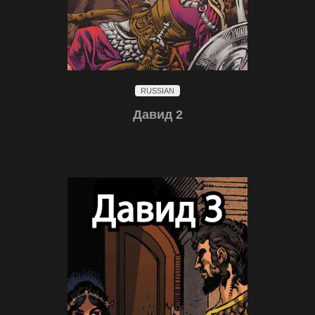
RUSSIAN
Давид 2