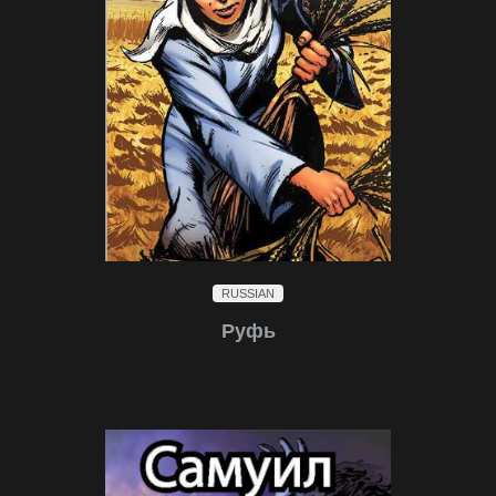
RUSSIAN
Руфь