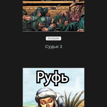
RUSSIAN
Судьи 3