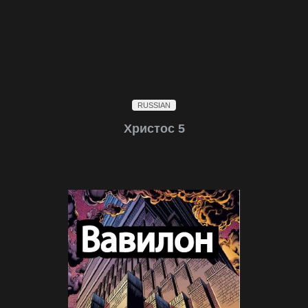
RUSSIAN
Христос 5