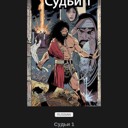
RUSSIAN
Судьи 1