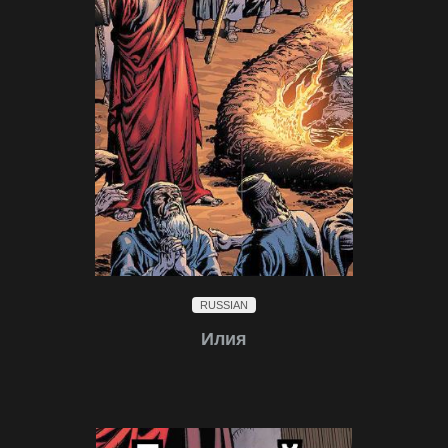
RUSSIAN
Илия