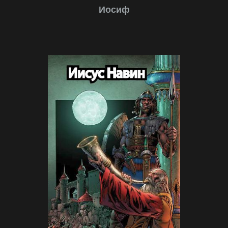
Иосиф