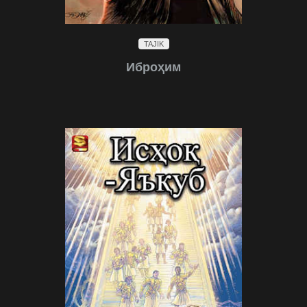
TAJIK
Иброҳим