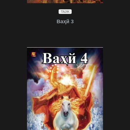
TAJIK
Ваҳй 3