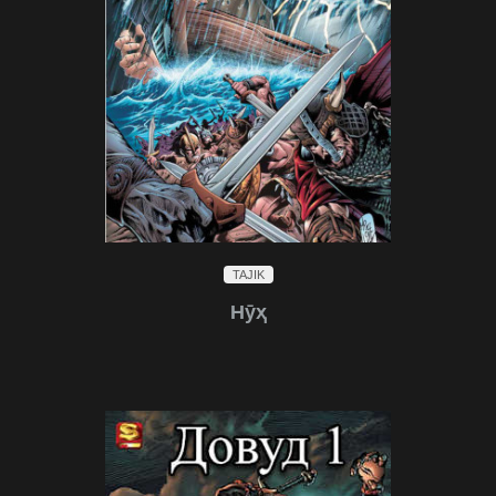
TAJIK
Нӯҳ