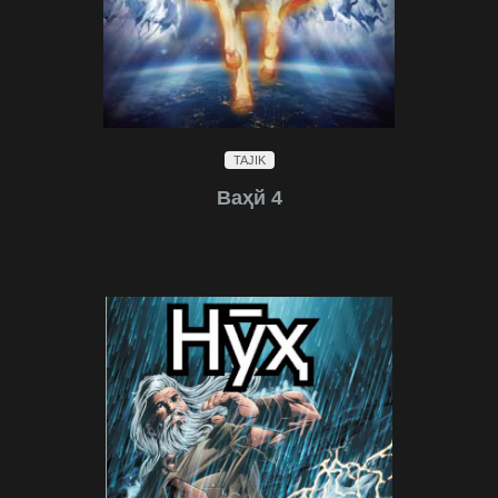
TAJIK
Ваҳй 4