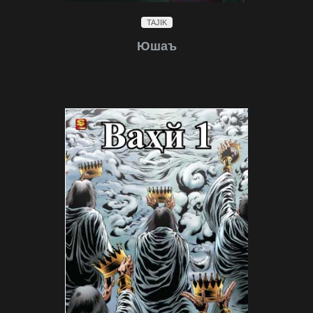
TAJIK
Юшаъ