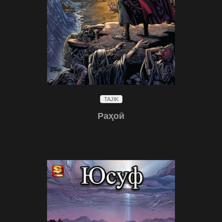
TAJIK
Раҳоӣ