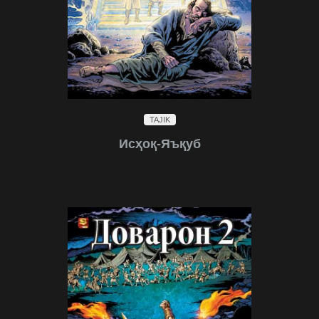
TAJIK
Исҳоқ-Яъқуб