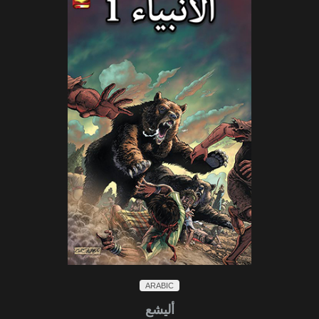
ARABIC
أليشع