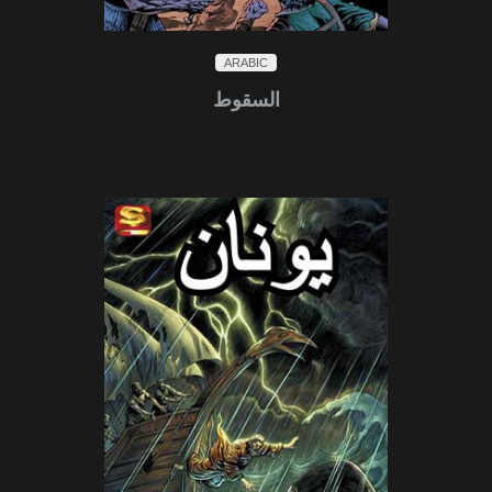
ARABIC
السقوط