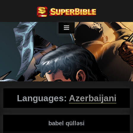
Skip
to
content
Languages:
Azerbaijani
babel qülləsi