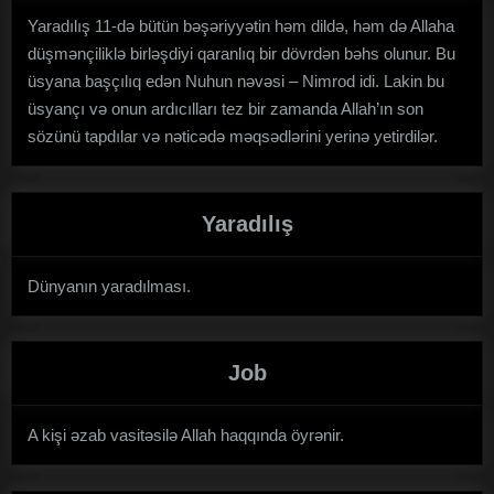
Yaradılış 11-də bütün bəşəriyyətin həm dildə, həm də Allaha
düşmənçiliklə birləşdiyi qaranlıq bir dövrdən bəhs olunur. Bu
üsyana başçılıq edən Nuhun nəvəsi – Nimrod idi. Lakin bu
üsyançı və onun ardıcılları tez bir zamanda Allah’ın son
sözünü tapdılar və nəticədə məqsədlərini yerinə yetirdilər.
Yaradılış
Dünyanın yaradılması.
Job
A kişi əzab vasitəsilə Allah haqqında öyrənir.