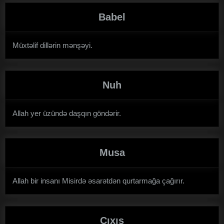
Babel
Müxtəlif dillərin mənşəyi.
Nuh
Allah yer üzündə daşqın göndərir.
Musa
Allah bir insanı Misirdə əsarətdən qurtarmağa çağırır.
Çıxış