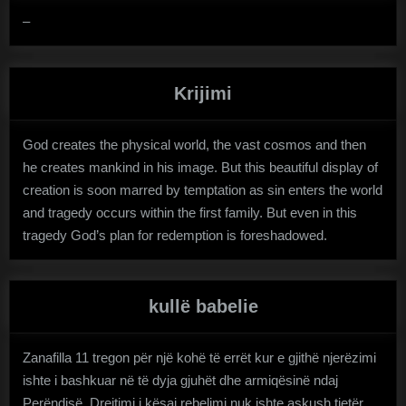
–
Krijimi
God creates the physical world, the vast cosmos and then
he creates mankind in his image. But this beautiful display of
creation is soon marred by temptation as sin enters the world
and tragedy occurs within the first family. But even in this
tragedy God’s plan for redemption is foreshadowed.
kullë babelie
Zanafilla 11 tregon për një kohë të errët kur e gjithë njerëzimi
ishte i bashkuar në të dyja gjuhët dhe armiqësinë ndaj
Perëndisë. Drejtimi i kësaj rebelimi nuk ishte askush tjetër