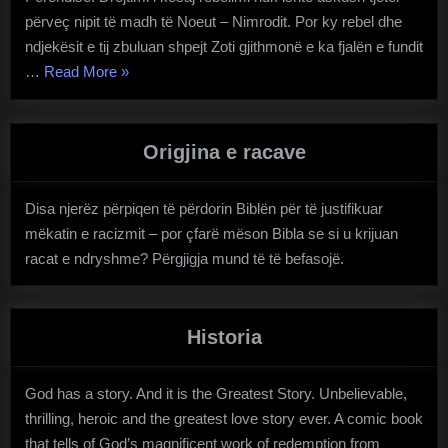
përveç nipit të madh të Noeut – Nimrodit. Por ky rebel dhe
ndjekësit e tij zbuluan shpejt Zoti gjithmonë e ka fjalën e fundit
“kullë
…
Read More
»
babelie”
Origjina e racave
Disa njerëz përpiqen të përdorin Biblën për të justifikuar
mëkatin e racizmit – por çfarë mëson Bibla se si u krijuan
racat e ndryshme? Përgjigja mund të të befasojë.
Historia
God has a story. And it is the Greatest Story. Unbelievable,
thrilling, heroic and the greatest love story ever. A comic book
that tells of God’s magnificent work of redemption from