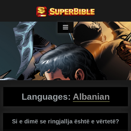
Skip
to
content
Languages:
Albanian
Si e dimë se ringjallja është e vërtetë?