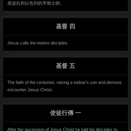
底波拉和以色列的早期士師。
基督 四
Jesus calls the twelve disciples.
基督 五
The faith of the centurion, raising a widow’s son and demons
encounter Jesus Christ.
使徒行傳 一
After the ascension of Jesus Christ he told his disciples to